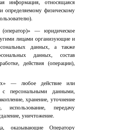
я информация, относящаяся
ли определяемому физическому
ользователю).
 (оператор)» — юридическое
другими лицами организующие и
рсональных данных, а также
сональных данных, состав
ботке, действия (операции),
ных» — любое действие или
х с персональными данными,
акопление, хранение, уточнение
е, использование, передачу
удаление, уничтожение.
а, оказывающие Оператору